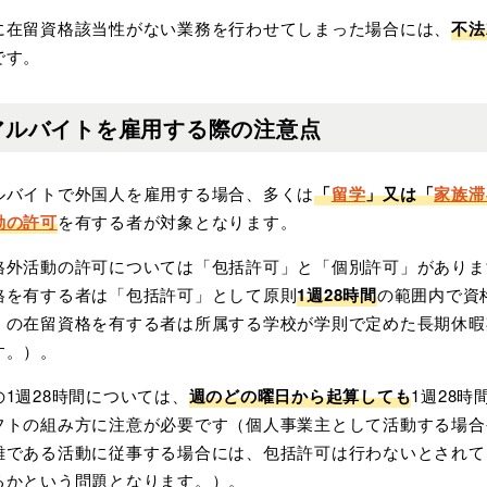
に在留資格該当性がない業務を行わせてしまった場合には、
不法
です。
アルバイトを雇用する際の注意点
ルバイトで外国人を雇用する場合、多くは
「
留学
」又は「
家族滞
動の許可
を有する者が対象となります。
格外活動の許可については「包括許可」と「個別許可」がありま
格を有する者は「包括許可」として原則
1週28時間
の範囲内で資
」の在留資格を有する者は所属する学校が学則で定めた長期休暇
す。）。
の1週28時間については、
週のどの曜日から起算しても
1週28
フトの組み方に注意が必要です（個人事業主として活動する場合
難である活動に従事する場合には、包括許可は行わないとされて
るかという問題となります。）。