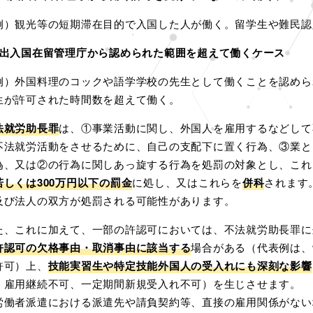
例）観光等の短期滞在目的で入国した人が働く。留学生や難民認
 出入国在留管理庁から認められた範囲を超えて働くケース
例）外国料理のコックや語学学校の先生として働くことを認めら
生が許可された時間数を超えて働く。
法就労助長罪
は、①事業活動に関し、外国人を雇用するなどして
不法就労活動をさせるために、自己の支配下に置く行為、③業と
為、又は②の行為に関しあっ旋する行為を処罰の対象とし、これ
若しくは300万円以下の罰金
に処し、又はこれらを
併科
されます
及び法人の双方が処罰される可能性があります。
た、これに加えて、一部の許認可においては、不法就労助長罪に
許認可の欠格事由・取消事由に該当する
場合がある（代表例は、
許可）上、
技能実習生や特定技能外国人の受入れにも深刻な影響
、雇用継続不可、一定期間新規受入れ不可）を生じさせます。
労働者派遣における派遣先や請負契約等、直接の雇用関係がない