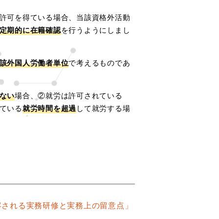
許可を得ている場合、当該資格外活動
定期的に在籍確認
を行うようにしまし
該外国人労働者単位
で考えるものであ
ない
場合、②就労は許可されている
ている
就労時間を超過
して就労する場
容される実務研修と実務上の留意点」