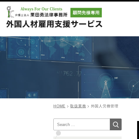
コ
ン
テ
ン
ツ
へ
ス
キ
ッ
プ
HOME
>
取扱業務
>
外国人労務管理
検
検
索
索: