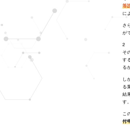
等
に
さ
が
2
そ
す
る
し
る
結
す
こ
付