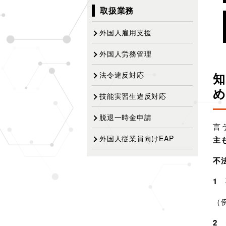
取扱業務
外国人雇用支援
外国人労務管理
知
法令違反対応
め
技能実習生違反対応
脱退一時金申請
言
外国人従業員向けEAP
主
不
1
（
2