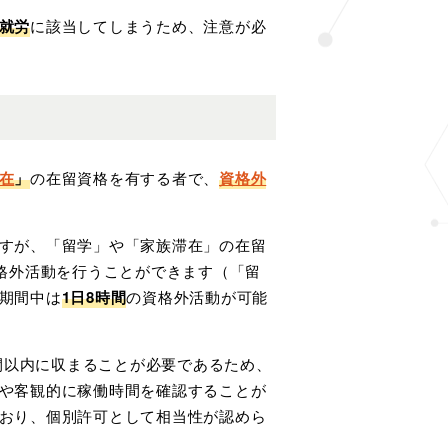
就労
に該当してしまうため、注意が必
在
」
の在留資格を有する者で、
資格外
すが、「留学」や「家族滞在」の在留
格外活動を行うことができます（「留
期間中は
1日8時間
の資格外活動が可能
時間以内に収まることが必要であるため、
や客観的に稼働時間を確認することが
おり、個別許可として相当性が認めら