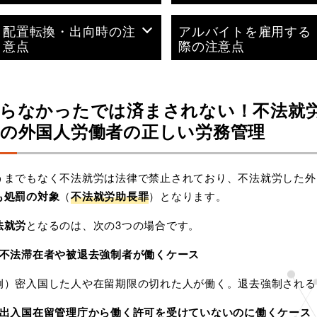
配置転換・出向時の注
アルバイトを雇用する
意点
際の注意点
らなかったでは済まされない！不法就
の外国人労働者の正しい労務管理
うまでもなく不法就労は法律で禁止されており、不法就労した外
も処罰の対象
（
不法就労助長罪
）となります。
法就労
となるのは、次の3つの場合です。
 不法滞在者や被退去強制者が働くケース
例）密入国した人や在留期限の切れた人が働く。退去強制される
 出入国在留管理庁から働く許可を受けていないのに働くケース