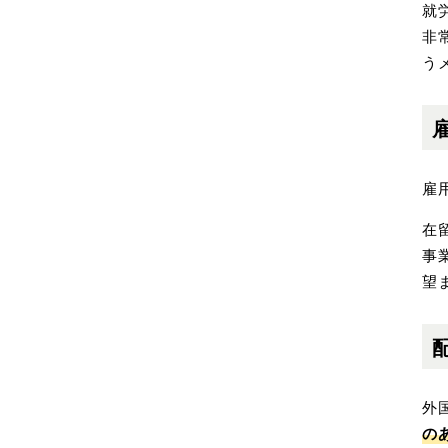
就
非
う
雇
在
事
望
外
の