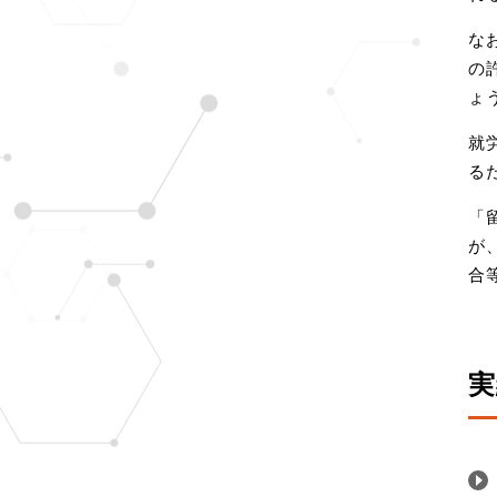
な
の
ょ
就
る
「
が
合
実