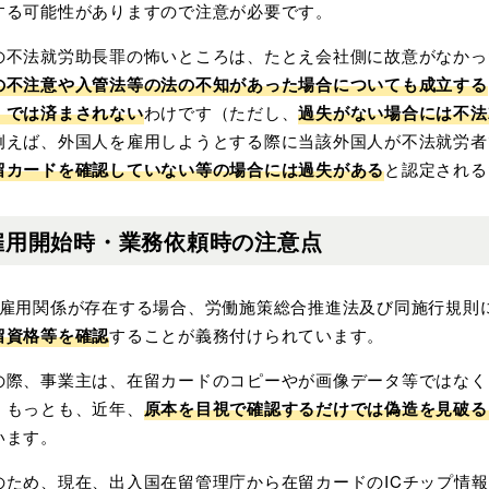
する可能性がありますので注意が必要です。
の不法就労助長罪の怖いところは、たとえ会社側に故意がなかっ
の不注意や入管法等の法の不知があった場合についても成立する
」では済まされない
わけです（ただし、
過失がない場合には不法
例えば、外国人を雇用しようとする際に当該外国人が不法就労者
留カードを確認していない等の場合には過失がある
と認定される
雇用開始時・業務依頼時の注意点
 雇用関係が存在する場合、労働施策総合推進法及び同施行規則
留資格等を確認
することが義務付けられています。
の際、事業主は、在留カードのコピーやが画像データ等ではなく
。もっとも、近年、
原本を目視で確認するだけでは偽造を見破る
います。
のため、現在、出入国在留管理庁から在留カードのICチップ情