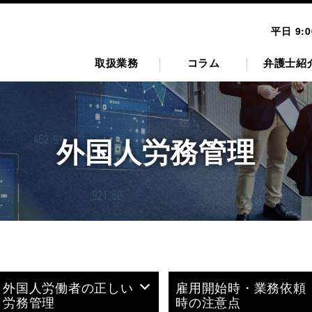
平日 9:
取扱業務
コラム
弁護士紹
外国人労務管理
外国人労働者の正しい
雇用開始時・業務依頼
労務管理
時の注意点