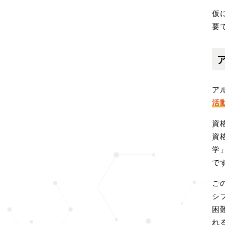
仮
要
ア
活
資
資
学
で
こ
シ
困
れ