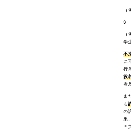
（
3
（
学
不
に
行
役
者
ま
も
の
果
＊