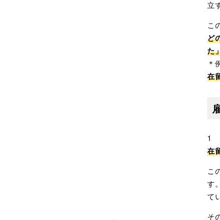
立
こ
ど
た
＊
在
1
在
こ
す
て
そ