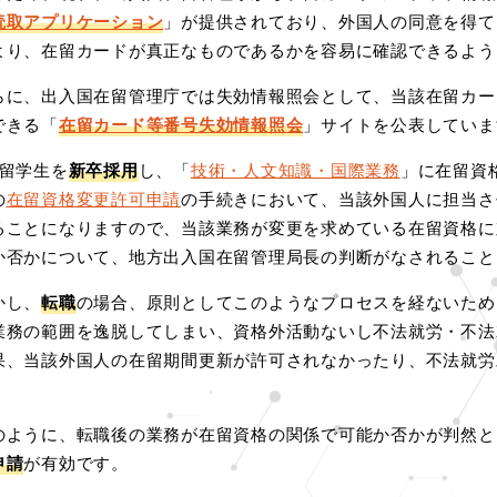
読取アプリケーション
」が提供されており、外国人の同意を得て
より、在留カードが真正なものであるかを容易に確認できるよう
らに、出入国在留管理庁では失効情報照会として、当該在留カー
できる「
在留カード等番号失効情報照会
」サイトを公表していま
 留学生を
新卒採用
し、「
技術・人文知識・国際業務
」に在留資
の
在留資格変更許可申請
の手続きにおいて、当該外国人に担当さ
ることになりますので、当該業務が変更を求めている在留資格に
か否かについて、地方出入国在留管理局長の判断がなされること
かし、
転職
の場合、原則としてこのようなプロセスを経ないため
業務の範囲を逸脱してしまい、資格外活動ないし不法就労・不法
果、当該外国人の在留期間更新が許可されなかったり、不法就労
。
のように、転職後の業務が在留資格の関係で可能か否かが判然と
申請
が有効です。