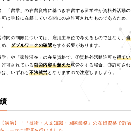
お、「留学」の在留資格に基づき在留する留学生が資格外活動の
許可は学校に在籍している間にのみ許可されたものであるため、
う。
労時間の制限については、雇用主単位で考えるものではなく、
当
ため、
ダブルワークの確認
をする必要があります。
留学」や「家族滞在」の在留資格で、①資格外活動許可を
得てい
、許可されている
就労内容を超えた
就労をする場合、③許可され
等は、いずれも
不法就労
となりますので注意しましょう。
績
【講演】「『技術・人文知識・国際業務』の在留資格で許
をテーマに講演を行いました。