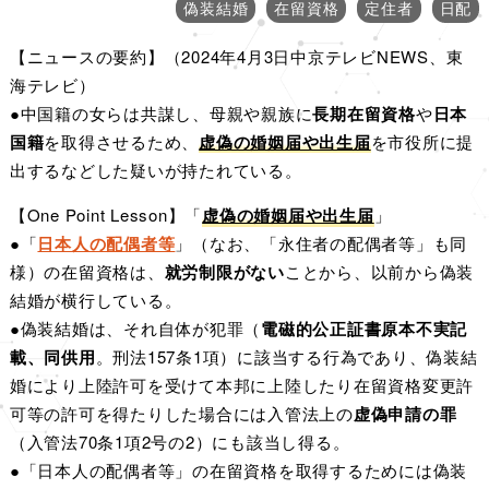
偽装結婚
在留資格
定住者
日配
ン
【ニュースの要約】（2024年4月3日中京テレビNEWS、東
海テレビ）
●中国籍の女らは共謀し、母親や親族に
長期在留資格
や
日本
国籍
を取得させるため、
虚偽の婚姻届や出生届
を市役所に提
出するなどした疑いが持たれている。
【One Point Lesson】「
虚偽の婚姻届や出生届
」
●「
日本人の配偶者等
」（なお、「永住者の配偶者等」も同
様）の在留資格は、
就労制限がない
ことから、以前から偽装
結婚が横行している。
●偽装結婚は、それ自体が犯罪（
電磁的公正証書原本不実記
載、同供用
。刑法157条1項）に該当する行為であり、偽装結
婚により上陸許可を受けて本邦に上陸したり在留資格変更許
可等の許可を得たりした場合には入管法上の
虚偽申請の罪
（入管法70条1項2号の2）にも該当し得る。
●「日本人の配偶者等」の在留資格を取得するためには偽装