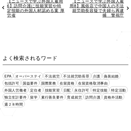
過
【ニュースで学ぶ外国人雇用
次
【ニュースで学ぶ外国人雇
去
6】訪問介護に技能実習や特
用8】風俗店で中国人の不法
の
の
定技能の外国人材認める案 厚
投
就労助長容疑で夫婦ら再逮
投
労省
稿
捕 警視庁
稿
よく検索されるワード
EPA
オーバーステイ
不法就労
不法就労助長罪
介護
偽装結婚
包括許可
国益要件
国際業務
在留資格
在留資格取消事由
外国人労働者
定住者
技能実習
日配
永住許可
特定技能
特定活動
独立生計要件
留学
素行善良要件
育成就労
訪問介護
資格外活動
週２８時間