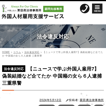
コ
ン
MENU
テ
ン
ツ
へ
ス
法令違反対応
キ
ッ
プ
HOME
>
コラム
>
法令違反対応
>
【ニュースで学ぶ外国人雇用7】偽装結婚など企てた
か 中国籍の女ら６人逮捕 三重県警
カ
投
投
テ
稿
【ニュースで学ぶ外国人雇用7】
稿
ゴ
日:
法令違反対応
リ
ナ
偽装結婚など企てたか 中国籍の女ら６人逮捕
ー
ビ
三重県警
ゲ
ー
シ
2024年5月12日
投稿者:
栗田勇法律事務所
ョ