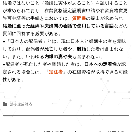
結婚ではないこと（婚姻に実体があること）を証明すること
が求められており、在留資格認定証明書申請や在留資格変更
許可申請等の手続きにおいては、
質問書
の提出が求められ、
結婚に至った経緯
や
夫婦間の会話で使用している言語
などの
質問に回答する必要がある。
●「日本人の配偶者」とは、現に日本人と婚姻中の者を意味
しており、配偶者が
死亡
した者や、
離婚
した者は含まれな
い。また、いわゆる
内縁の妻や夫
も含まれない。
●配偶者が死亡した者や離婚した者は、
日本への定着性
が認
定される場合には、「
定住者
」の在留資格が取得できる可能
性がある。
法令違反対応